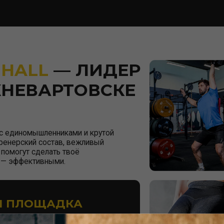
ВАРТОВСКЕ
омышленниками и крутой
ий состав, вежливый
т сделать твоё
ективными.
ЛОЩАДКА
ESS