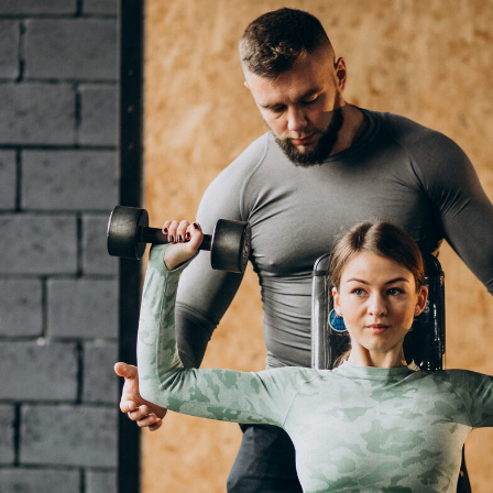
УППОВЫХ ТРЕНИРОВОК
енажерного зала до групповых программ
упповых тренировок — от функционального тренинга
у и добиться результата быстрее.