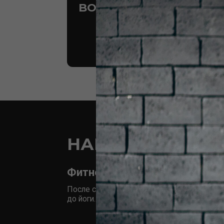
НАПРАВЛЕНИЯ ГР
Фитнес в Нижневартовске: от тр
После силовой сессии загляните на одну из 20 гр
до йоги. Идеальный способ разнообразить нагрузк