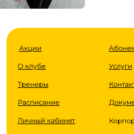
Акции
Абонемент
О клубе
Услуги
Тренеры
Контакты
Расписание
Документы
Личный кабинет
Корпорати
+7 3466 48-11-11
strong.promo@ugra