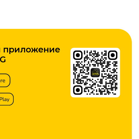
ожение
собственностью ИП Закриев
ч и защищён законом
об авторских правах и