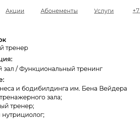
+7 (3466) 48-11
ции
Абонементы
Услуги
юк
й тренер
ция:
 зал / Функциональный тренинг
е:
неса и бодибилдинга им. Бена Вейдера
 тренажерного зала;
ый тренер;
 нутрициолог;