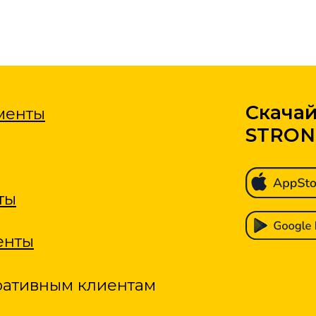
Скачай прил
ы
STRONG
вным клиентам
Данный сайт является 
Шамхан Турпал-Алиеви
Российской Федерации 
mall.ru